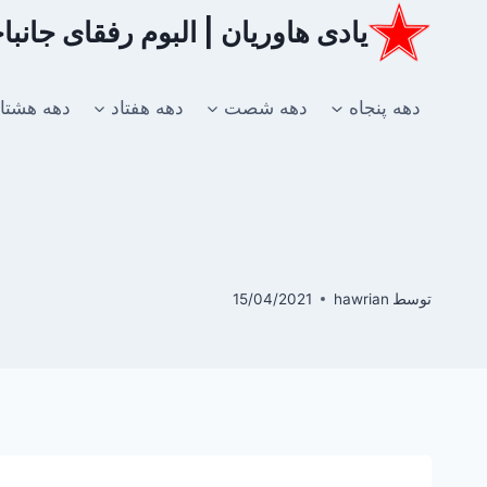
ازگشت
یادی هاوریان | البوم رفقای جانب
ه
حتوا
دهه پنجاه
دهه شصت
دهه هفتاد
دهه هشتا
توسط
hawrian
15/04/2021