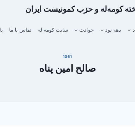
اخته کومه‌له و حزب کمونیست ایران
د
دهه نود
حوادث
سایت کومه له
تماس با ما
یا
1361
صالح امین پناه