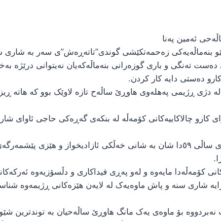
ەحی ئەمین پەنا
دەست تەنگی و باری گوزەرانی بنەماڵەکەیان نەیتوانی درێژە بەخ
ارو دەستی دایە کار کردن.
لە دژی ڕژیمی پەهلەوی هاوڕێ ساڵەح تازە لاوێک بوو کە هاتە ڕی
کارو چالاکاییەکانی کۆمەڵە لە بنکەی گەڕەکی حاجی ئاوای شاری
لە جەریانی هێرشی ڕژیم بۆ سەر شاری سنە لە بەهاری ساڵی ٥٩دا شان بە شانی خەڵکی ئ
.
نی کۆمەڵەدا مایەوە و لەو پەڕی فیداکاری و دڵسۆزیەوە ئەرکەکان
نێردرایە شاری سنە و پاش ماوەیەک لە لایەن هێزەکانی ڕژیمەوە شناس
نەبردووە بۆ ماوەی یەک مانگ هاوڕێ ساڵەحیان بە توندترین شێوە ئ