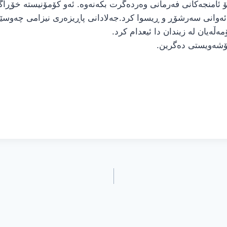
 ئەوانی سەرشۆڕ و ڕیسوا کرد.جەلادانی پاڕیزەری نیزامی چەوس
ڵەیان لە زیندان دا ئیعدام کرد.
 خۆشەویستی دەگرین.