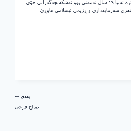
دەرونێکی لێوانڵیوی لە عەشق بە ئازادی و وەفاداری بۆ ئامنجەکانی فەرمانی وەردەگرت بکەنەوە. ئەو کۆمۆنیستە خۆڕاگرە تەنیا ١٩ ساڵ تەمەنی بوو ئەشکەنجەگەرانی خۆی
ێنەری سەرمایەداری و ڕژیمی ئیسلامی هاوڕێ
بعدی
صالح فرجی