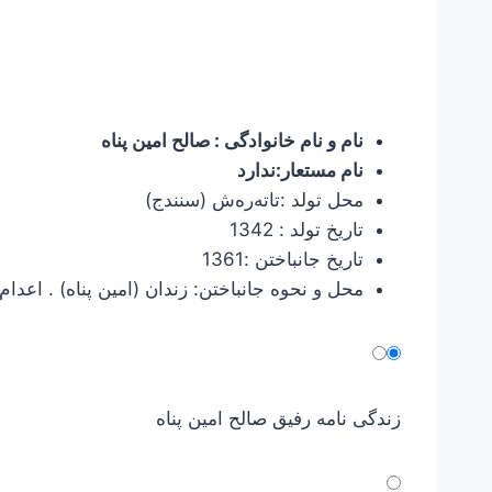
نام و نام خانوادگی : صالح امین پناه
نام مستعار:ندارد
محل تولد :تاته‌ره‌ش (سنندج)
تاریخ تولد : 1342
تاریخ جانباختن :1361
محل و نحوه جانباختن: زندان (امین پناه) . اعدام
زندگی نامه رفیق صالح امین پناه