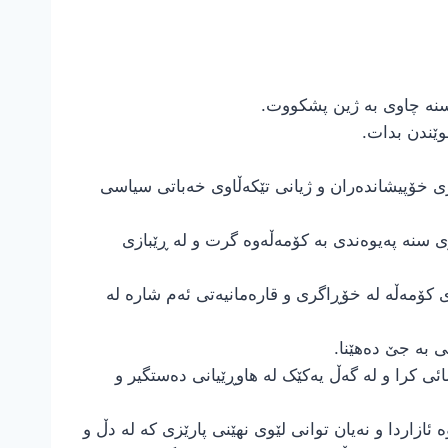
وێندن بدات.
زی خۆپیشاندەران و ژیانی تێکەڵاوی خەباتی سیاسی
 سنە پەیوەندی بە کۆمەڵەوە گرت و لە ڕێبازی
ازادیخواز و هێزی پێشمەرگەی کۆمەڵە لە خۆڕاگری و قارەمانیەتی ئەم شارە لە
ی بە جێ دەهێنا.
ائی کرا و لە گەڵ یەکێک لە هاوڕێیانی دەستگیر و
ازاردا و نەیان توانی لێوی نهێنی پارێزی کە لە دڵ و