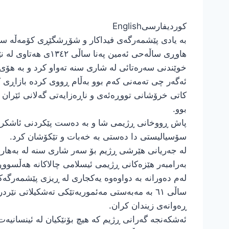
کوردی
فارسی
English
بە یادی پێشمەرگەی فیداکار و شۆڕشگێڕی کۆمەڵە ساڵ
هاوڕی ساڵەحی ئەمین پەنا ساڵی ١٣٤٢ی هەتاوی لە نێو بنەماڵەیەکی زەحمەتکێشی گوندی”تاتەڕەش”ی سەر بە شاری سنە چاوی بە ژین پشکووت.
خوێندنی سەرەتائی لە شاری سنە تەواو کرد و بە هۆی 
ئەگەر چی تەمەنی کەم بوو بەڵام ڕووی کردە بازاڕی ک
کاتی خرۆشانی تووڕەئەی و ناڕەزایەتی گەلانی ئێران 
بوو.
پاش ڕووخانی ڕژیمی شا و بە دەست پێکردنی ئاشکرای 
سۆسیالیستی دا دەستی بە خەبات و تێکۆشان کرد.
بەرامبەر هێزەکانی ڕژیمی ئیسلامی چالاکانە هەڵسووڕا
لەم دەورانە بە دواوەوە یەکجاری لە ڕیزی پێشمەرگەکا
ساڵی ٦١ بە مەبەستی مەئموریەتێکی تەشکیلاتی 
ڕەوانەی زیندان کران.
ئەشکەنجە گەرانی ڕژیم کە هیچ بۆنێکیان لە ئینسانیەت 