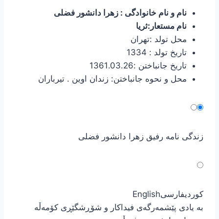
نام و نام خانوادگی : زهرا دانشور فضلی
نام مستعار:ثریا
محل تولد :تهران
تاریخ تولد : 1334
تاریخ جانباختن :1361.03.26
محل و نحوه جانباختن: زندان اوین . تیرباران
زندگی نامه رفیق زهرا دانشور فضلی
کوردی
فارسی
English
بە یادی پێشمەرگەی فیداکار و شۆڕشگێڕی کۆمەڵە