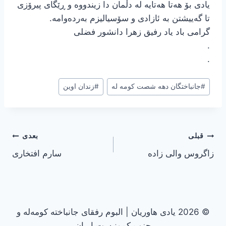
یادی بۆ هەتا هەتایە لە دڵمان دا زیندووە و ڕێگای پیرۆزی
تا گەییشتن بە ئازادی و سۆسیالیزم بەردەوامە.
گرامی باد یاد رفیق زهرا دانشور فضلی
.
.
#
جانباختگان دهه شصت کومه له
#
زندان اوین
راهبری
قبلی
بعدی
زاگروس والی زاده
سارم افتخاری
نوشته
© 2026 یادی هاوریان | البوم رفقای جانباخته کومه‌له و
حزب کمونیست ایران