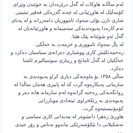
لەم ساڵانە هاوکات لە گەڵ درێژەدان بە خوێندن وێڕای
کۆمەڵێک لە هاوڕێیانی لە چەند گەڕەکی فەقیر نشینی
شاری تارن پۆلی سەواد ئامووزیان دامەزراند و لە پەنای
ئەم کارەدا پەیوەندیەکی سەمیمانە و هاوڕێیانەیان لە
گەڵ ئەو شوێنانە پێک هێنا.
لە پاڵ سەواد ئامووزی و خزمەت بە خەڵکی
زەحمەتکێش کاری ووشیاری دەرانەی سیاسیان دەکرد و
خەڵکیان لە گەڵ ئامانج و ڕیبازی سوسیالیزم ئاشنا
دەکرد.
ساڵی ١٣٥٨ بۆ ماوەیەکی دیاری کراو پەیوەندی بە
سازمانی پەیکارەوە گرت کە لە پاییزی هەمان ساڵدا لە
ڕوانگەیەکی ڕەخنە گرانەوە لەم سازمانە هاتە دەر و
پەیوەندی بە ڕێکخراوی ئیتحادی موبارزاتی
کۆمۆنیستیەوە گرت.
هاوڕێ زەهرا دانشوەر لە مەیدانی کاری سیاسی و
تەشکیلاتی دا تێکۆشەرێکی ماندوو نەناس و زۆر جیدی
بوو.