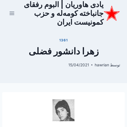
یادی هاوریان | البوم رفقای
ازگشت
ه
جانباخته کومه‌له و حزب
حتوا
کمونیست ایران
1361
زهرا دانشور فضلی
توسط
hawrian
15/04/2021