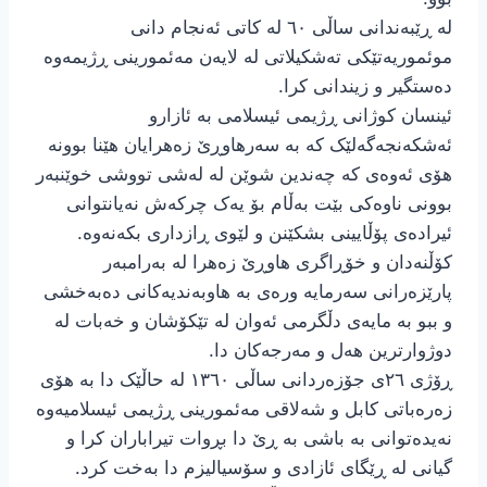
له ڕێبەندانی ساڵی ٦٠ لە کاتی ئەنجام دانی
موئموریەتێکی تەشکیلاتی لە لایەن مەئمورینی ڕژیمەوە
دەستگیر و زیندانی کرا.
ئینسان کوژانی ڕژیمی ئیسلامی بە ئازارو
ئەشکەنجەگەلێک کە بە سەرهاوڕێ زەهرایان هێنا بوونە
هۆی ئەوەی کە چەندین شوێن لە لەشی تووشی خوێنبەر
بوونی ناوەکی بێت بەڵام بۆ یەک چرکەش نەیانتوانی
ئیرادەی پۆڵایینی بشکێنن و لێوی ڕازداری بکەنەوە.
کۆڵنەدان و خۆڕاگری هاوڕێ زەهرا لە بەرامبەر
پارێزەرانی سەرمایە ورەی بە هاوبەندیەکانی دەبەخشی
و ببو بە مایەی دڵگرمی ئەوان لە تێکۆشان و خەبات لە
دوژوارترین هەل و مەرجەکان دا.
ڕۆژی ٢٦ی جۆزەردانی ساڵی ١٣٦٠ لە حاڵێک دا بە هۆی
زەرەباتی کابل و شەلاقی مەئمورینی ڕژیمی ئیسلامیەوە
نەیدەتوانی بە باشی بە ڕێ دا بڕوات تیراباران کرا و
گیانی لە ڕێگای ئازادی و سۆسیالیزم دا بەخت کرد.