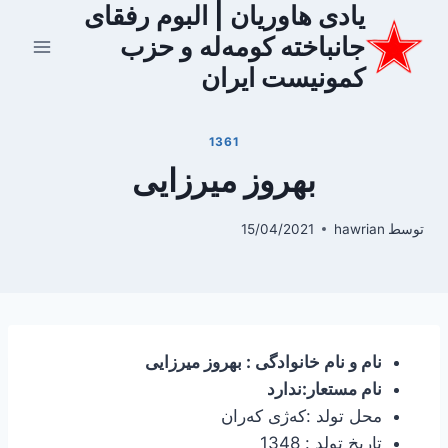
یادی هاوریان | البوم رفقای
ازگشت
ه
جانباخته کومه‌له و حزب
حتوا
کمونیست ایران
1361
بهروز میرزایی
توسط
hawrian
15/04/2021
نام و نام خانوادگی : بهروز میرزایی
نام مستعار:ندارد
محل تولد :كەژی كەران
تاریخ تولد : 1348