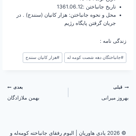
تاریخ جانباختن :1361.06.12
محل و نحوه جانباختن: هزار کانیان (سنندج) . در
جریان گرفتن پایگاه رژیم
زندگی نامه :
#
جانباختگان دهه شصت کومه له
#
هزار کانیان سنندج
راهبری
قبلی
بعدی
بهروز میرانی
بهمن ملازادگان
نوشته
© 2026 یادی هاوریان | البوم رفقای جانباخته کومه‌له و