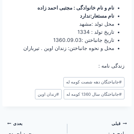
نام و نام خانوادگی : مجتبی احمد زاده
نام مستعار:ندارد
محل تولد :مشهد
تاریخ تولد : 1334
تاریخ جانباختن :1360.09.03
محل و نحوه جانباختن: زندان اوین . تیرباران
زندگی نامه :
برچسب‌های
#
جانباختگان دهه شصت کومه له
نوشته:
#
جانباختگان سال 1360 کومه له
#
زندان اوین
راهبری
قبلی
بعدی
مادح همتی
محمد احمدی