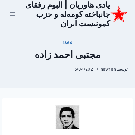
یادی هاوریان | البوم رفقای
ازگشت
ه
جانباخته کومه‌له و حزب
حتوا
کمونیست ایران
1360
مجتبی احمد زاده
توسط
hawrian
15/04/2021