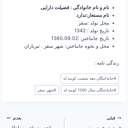
نام و نام خانوادگی : فضیلت دارایی
نام مستعار:ندارد
محل تولد :سقز
تاریخ تولد : 1342
تاریخ جانباختن :1360.09.02
محل و نحوه جانباختن: شهر سقز . تیرباران
زندگی نامه :
#
جانباختگان دهه شصت کومه له
#
جانباختگان سال 1360 کومه له
#
شهر سقز
راهبری
قبلی
بعدی
فریدون خرم روز
ماجد مصطفی سلطانی