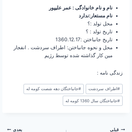
نام و نام خانوادگی : عمر علیپور
نام مستعار:ندارد
محل تولد :؟
تاریخ تولد : ؟
تاریخ جانباختن :1360.12.17
محل و نحوه جانباختن: اطراف سردشت . انفجار
مین کار گذاشته شده توسط رژیم
زندگی نامه :
#
اطراف سردشت
#
جانباختگان دهه شصت کومه له
#
جانباختگان سال 1360 کومه له
راهبری
قبلی
بعدی