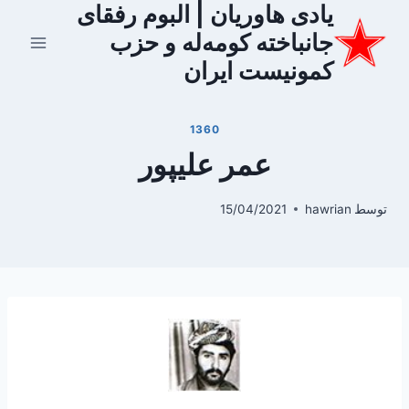
یادی هاوریان | البوم رفقای
ازگشت
ه
جانباخته کومه‌له و حزب
حتوا
کمونیست ایران
1360
عمر علیپور
توسط
hawrian
15/04/2021