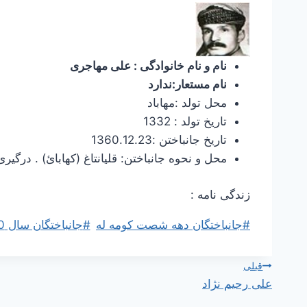
نام و نام خانوادگی : علی مهاجری
نام مستعار:ندارد
محل تولد :مهاباد
تاریخ تولد : 1332
تاریخ جانباختن :1360.12.23
محل و نحوه جانباختن: قلیانتاغ (کهابائ) . درگیری
زندگی نامه :
برچسب‌های
#
جانباختگان دهه شصت کومه له
#
جانباختگان سال 1360 کومه له
نوشته:
راهبری
قبلی
علی رحیم نژاد
نوشته