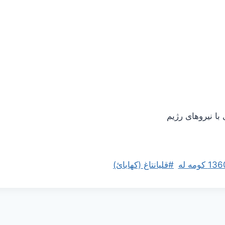
 با نیروهای رژیم
#
قلیانتاغ (کهابائ)