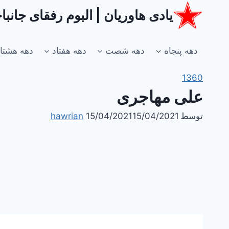
ازگشت
یادی هاوریان | البوم رفقای جانب
ه
حتوا
دهه پنجاه
دهه شصت
دهه هفتاد
دهه هشتا
1360
علی مهاجری
توسط
15/04/2021
15/04/2021
hawrian