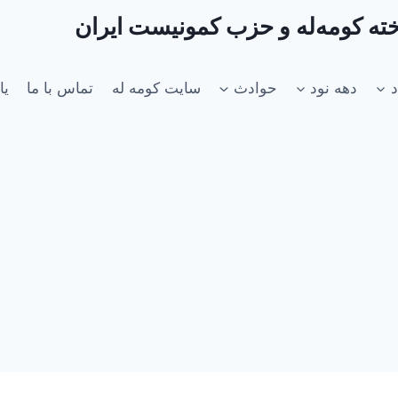
اخته کومه‌له و حزب کمونیست ایران
د
دهه نود
حوادث
سایت کومه له
تماس با ما
یا