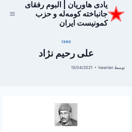
یادی هاوریان | البوم رفقای
ازگشت
ه
جانباخته کومه‌له و حزب
حتوا
کمونیست ایران
1360
علی رحیم نژاد
توسط
hawrian
15/04/2021