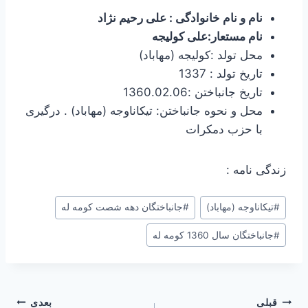
نام و نام خانوادگی : علی رحیم نژاد
نام مستعار:علی کولیجه
محل تولد :کولیجه (مهاباد)
تاریخ تولد : 1337
تاریخ جانباختن :1360.02.06
محل و نحوه جانباختن: تیکاناوجه (مهاباد) . درگیری
با حزب دمکرات
زندگی نامه :
برچسب‌های
#
تیکاناوجه (مهاباد)
#
جانباختگان دهه شصت کومه له
نوشته:
#
جانباختگان سال 1360 کومه له
راهبری
قبلی
بعدی