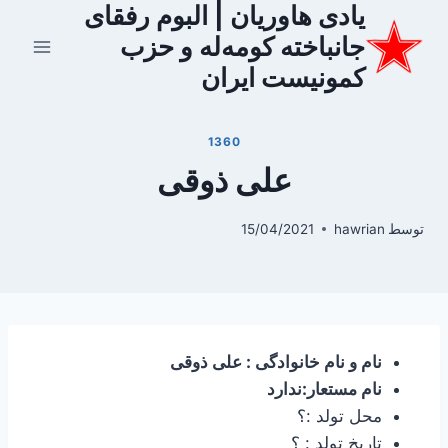
یادی هاوریان | البوم رفقای
ازگشت
ه
جانباخته کومه‌له و حزب
حتوا
کمونیست ایران
1360
علی ذوقی
توسط
hawrian
15/04/2021
نام و نام خانوادگی : علی ذوقی
نام مستعار:ندارد
محل تولد :؟
تاریخ تولد : ؟