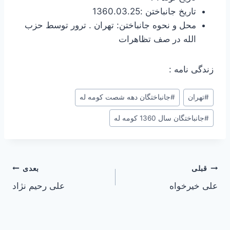
تاریخ جانباختن :1360.03.25
محل و نحوه جانباختن: تهران . ترور توسط حزب
الله در صف تظاهرات
زندگی نامه :
#
تهران
#
جانباختگان دهه شصت کومه له
#
جانباختگان سال 1360 کومه له
راهبری
قبلی
بعدی
علی خیرخواه
علی رحیم نژاد
نوشته