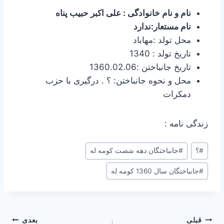
نام و نام خانوادگی : علی اکبر حبیب پناه
نام مستعار:ندارد
محل تولد :مهاباد
تاریخ تولد : 1340
تاریخ جانباختن :1360.02.06
محل و نحوه جانباختن: ؟ . درگیری با حزب
دمکرات
زندگی نامه :
برچسب‌های
#
؟
#
جانباختگان دهه شصت کومه له
نوشته:
#
جانباختگان سال 1360 کومه له
راهبری
قبلی
بعدی