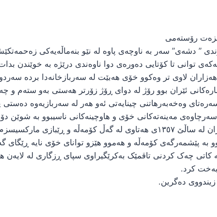
یزەت رۆستەمی
ی توانی تا کۆتایی دەورەی دوا ناوەندی درێژە بە خوێندن بدات 
هەزاران لاوی تر وەکوو خۆی هەبێت لە سەربازخانەدا بردە سەردوا
ەکانی ئێران بوو رۆژ لە دوای ڕۆژ زۆرتر هەستی بەو ستەم و چەوس
سەرەتای وەخەبەرهاتنی چینایەتی ئەو هەر لە سەربازیەوە دەستی پ
 سەرچاوەی مەینەتەکانی خۆی و هاوچینەکانی ناسیبوو بە شوێن دۆز
هاوڕێ عەلی لە دوای ڕاپەڕینی جەماوەری خەڵكی ئێران لە ساڵێ ١٣٥٧ی هەتاوی ل
و بە پێشمەرگەی کۆمەڵە و هەموو هێزو توانای خۆی نایە ڕێگای گە
 خەزەڵوەری ساڵی ١٣٥٩ی هەتاوی لە کاتی چەک کردنی تاقمێک بەکرێگیراوی سپای ڕز
 بەخت کرد.
 زیندووی دەگرین.