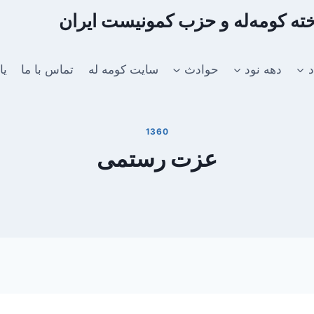
اخته کومه‌له و حزب کمونیست ایران
د
دهه نود
حوادث
سایت کومه له
تماس با ما
یا
1360
عزت رستمی