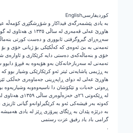
کوردی
فارسی
English
بە یادی پێشمەرگەی فیداکار و شۆڕشگێڕی کۆمەڵە ع
هاوڕێ عەلی قەمەری لە ساڵی ١٣٣٥ ی هەتاوی لە گوندی ” دشەی” سەر بە ناوچەی پاوە لە نێو بنەماڵەیەکی زەحمەتکێش دا چاوی بە ژیان پشکووت.
سەڕەڕای گیروگرفتی ئابووری و دەست کورتی بنەماڵەکە
تەمەنی بە بێ ئەوەی کە کەڵکێکی بۆ ژیانی خۆی و بۆ 
خۆی و بنەماڵەکەی دەستی دایە کرێکاری و ئاوارەی شار
تەمەنی لە سەربازخانەکان بەو هۆیەوە بە فیڕۆ دابوو 
بە ڕژیمی پاشایەتی ئیتر ئەو کرێکارێکی وشیار بوو کە
ڕەوتی خەبات و تێکۆشان دا ناسیەوەوبە وشیاریەوە بو
لە ڕێکەوتی ٢٦ی
کەوتە بەر فیشەکی ئەو بە کرێگیراوانەو گیانی ئازیزی
بە درێژە پێدان بە ڕێگای پیرۆزی ڕێز لە یادی هەمیشە
گرامی باد یاد رفیق عزت رستمی
.