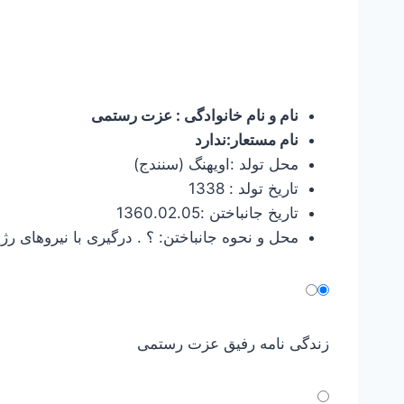
نام و نام خانوادگی : عزت رستمی
نام مستعار:ندارد
محل تولد :اویهنگ (سنندج)
تاریخ تولد : 1338
تاریخ جانباختن :1360.02.05
محل و نحوه جانباختن: ؟ . درگیری با نیروهای رژ
زندگی نامه رفیق عزت رستمی