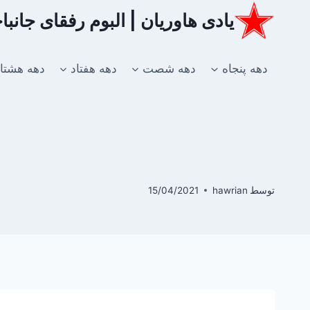
ازگشت
یادی هاوریان | البوم رفقای جانب
ه
حتوا
دهه پنجاه
دهه شصت
دهه هفتاد
دهه هشتا
توسط
hawrian
15/04/2021