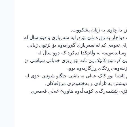
دواجار بە زۆرەملێ نێردرایە سەربازی و دوو ساڵ لە
ی ئەوەی کە لە سەربازی گەڕایەوە بۆ بژێوی ژیانی
اندنەوەیە لە وڵاتێکدا دەکرد کە دوو ساڵ لە
ێ کردبوو کاتێک پێ نایە نێو ڕیزی خەباتی سیاسی دژ
ینەوەی ڕێگای ڕزگاریەوە بوو.
ە گەڵ کۆمەڵە و ڕێبازی مارکسیسزم ئاشنا بوو کاک عەلی بە باشی جێگاو شوێنی خۆی لە
ییشتن بە ئازادی و بەختەوەری مرۆڤەکان.
گاری لە لایەن هێزی پێشمەرگەی کۆمەڵەوە هاوڕێ عەلی قەمەری