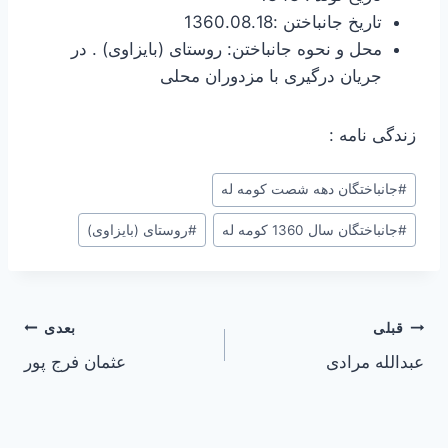
تاریخ جانباختن :1360.08.18
محل و نحوه جانباختن: روستای (بایزاوی) . در
جریان درگیری با مزدوران محلی
زندگی نامه :
#
جانباختگان دهه شصت کومه له
#
جانباختگان سال 1360 کومه له
#
روستای (بایزاوی)
راهبری
قبلی
بعدی
عبدالله مرادی
عثمان فرج پور
نوشته