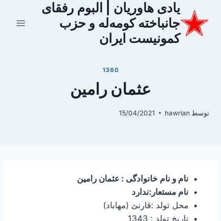
یادی هاوریان | البوم رفقای
ازگشت
ه
جانباخته کومه‌له و حزب
حتوا
کمونیست ایران
1360
عثمان رامین
توسط
hawrian
15/04/2021
نام و نام خانوادگی : عثمان رامین
نام مستعار:ندارد
محل تولد :قارنێ (مهاباد)
تاریخ تولد : 1343