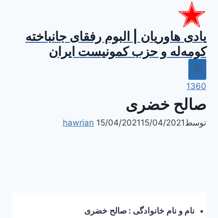
ازگشت
ه
حتوا
یادی هاوریان | البوم رفقای جانباخته
کومه‌له و حزب کمونیست ایران
1360
صالح خضری
توسط
15/04/2021
15/04/2021
hawrian
نام و نام خانوادگی : صالح خضری