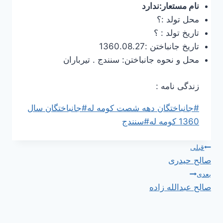
نام مستعار:ندارد
محل تولد :؟
تاریخ تولد : ؟
تاریخ جانباختن :1360.08.27
محل و نحوه جانباختن: سنندج . تیرباران
زندگی نامه :
برچسب‌های
#
جانباختگان دهه شصت کومه له
#
جانباختگان سال
نوشته:
1360 کومه له
#
سنندج
راهبری
قبلی
صالح حیدری
نوشته
بعدی
صالح عبدالله زاده