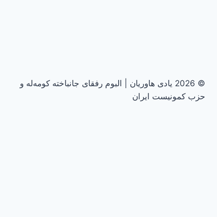
© 2026 یادی هاوریان | البوم رفقای جانباخته کومه‌له و
حزب کمونیست ایران
تغییر
دهه پنجاه
وضعیت
1357
فهرست
1358
1359
فرزند
تغییر
دهه شصت