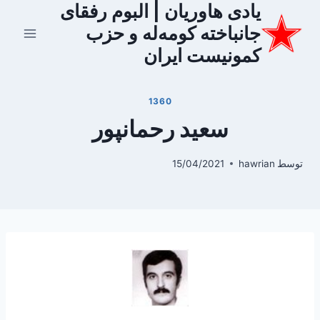
یادی هاوریان | البوم رفقای
ازگشت
ه
جانباخته کومه‌له و حزب
حتوا
کمونیست ایران
1360
سعید رحمانپور
توسط
hawrian
15/04/2021