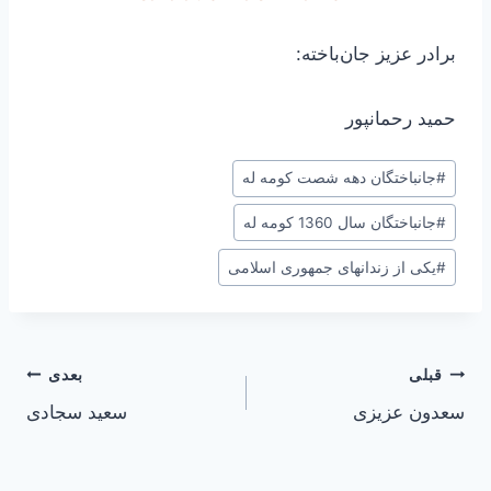
برادر عزیز جان‌باخته:
حمید رحمانپور
برچسب‌های
#
جانباختگان دهه شصت کومه له
نوشته:
#
جانباختگان سال 1360 کومه له
#
یکی از زندانهای جمهوری اسلامی
راهبری
قبلی
بعدی
سعدون عزیزی
سعید سجادی
نوشته