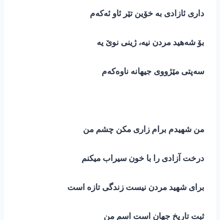
داری ئازادی بە خۆین تێر ئاو ئەکەم
بۆ شەهید مردن نیە، ژینی نوێ یە
سەپتی مێژووی جیهانە ناوەکەم
من شهیدم برام زاری مکن چشم من
درخت آزادی را با خون سیراب میکنم
برای شهید مردن نیست زندگی تازه است
ثبت تاریخ جهان است اسم من