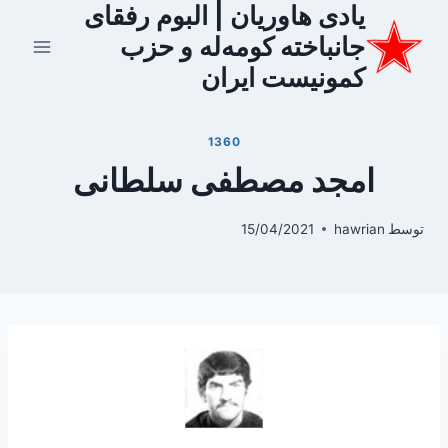
یادی هاوریان | البوم رفقای
ازگشت
ه
جانباخته کومه‌له و حزب
حتوا
کمونیست ایران
1360
امجد مصطفی سلطانی
توسط
hawrian
15/04/2021