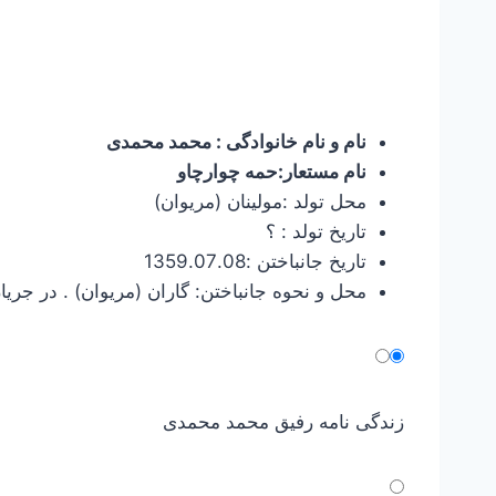
نام و نام خانوادگی : محمد محمدی
نام مستعار:حمه چوارچاو
محل تولد :مولینان (مریوان)
تاریخ تولد : ؟
تاریخ جانباختن :1359.07.08
محل و نحوه جانباختن: گاران (مریوان) . در جری
زندگی نامه رفیق محمد محمدی