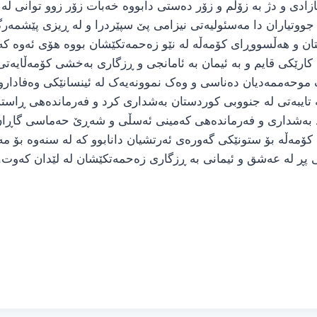
زادی و دژ بە زۆڵم و زۆر دەستی دابووە خەبات زۆر زوو توانی لە ن
ی جووتیاران دا مەسئولیەتی نیزامی پێ سپێردرا و لە ڕیزی پێشمە
ن و هەڵسووڕای کۆمەڵە لە نێو زەحمەتکێشان بووە هۆی ئەوە کە 
رێکی قایم و بە ئیمان بە ئامانجی و ڕزگاری بەخشی کۆمەڵایەت
موحەممەدیان دەناسی و وەک نموونەیەک لە ئینسانێکی وەفادارو 
 تایبەتی لە جنووبی کوردستان بەشداری کرد و فەرماندەهی ڕاست
و پێشمەرگەکانی کۆمەڵە بۆ ستونێکی گەورەی ئەرتشیان دانابوو کە لە سنەو
ڵی پڕ لە عەشق و ئیمانی بە ڕزگاری زەحمەتکێشان لە لێدان کەو