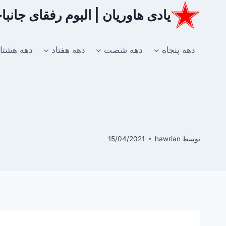
ازگشت
یادی هاوریان | البوم رفقای جانب
ه
حتوا
دهه پنجاه
دهه شصت
دهه هفتاد
دهه هشتا
توسط
hawrian
15/04/2021