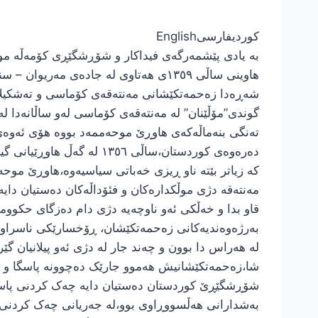
کوردی
فارسی
English
بە یادی پێشمەرگەی فیداکار و شۆڕشگێڕی کۆمەڵە 
هاوینی ساڵی ١٣٥٩ی هەتاوی لە جادەی 
شەڕەدا زەحمەتکێشانی مەنتەقەی کۆماسی و تەشکیلات
گوندی”مۆڵێنان” لە مەنتەقەی کۆماسی لەو ساڵانەدا ل
دەرەوەی کوردستان،ساڵی ٦
کە زیاتر بێتە ناو ڕیزی خەباتی سیاسیەوە،هاوڕێ موح
مەنتەقە دژی موڵکدارەکان و فئۆداڵەکان دەستیان دای
قاو بدا و خەڵکی ئەو ناوچەیە دژی دام دەزگای حکو
بەرژەوەندیەکانی زەحمەتکێشان، ڕۆخسارێکی ناسراو و
لە هەراس دا بوون و چەند جار لە دژی ئەو پیلانیان گێ
شۆڕشگێڕێ کوردستان دەستیان دایە چەک کردنی پاسگا