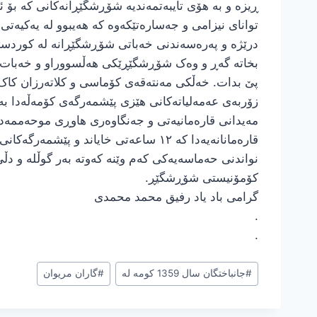
ڕیزە و بە هۆی تایبەتمەندیە شۆڕشگێڕانەکانی کە بۆ ئا
توانای نیزامی و جەسارەتێکەوە کە هەیبوو لە یەکیەت
درێژە و پەرەسەندنی خەباتی شۆڕشگێڕانە لە کوردستا
بخاتە گەڕ و وەک شۆڕشگێڕێکی هەڵسووراو و خەبات کا
پێ بدات. خەڵکی مەنتەقەی کۆماسی و کلاتەرزان کاک 
زۆربەی عەمەلیاتەکانی هێزی پێشمەرگەی کۆمەڵەدا بە
قارەمانانەیەدا کە ١٢ ساعەتی خایاند 
نواندنی حەماسەیەکی کەم وێنە کەوتە بەر گوڵلە و د
کۆمۆنیستی شۆڕشگێڕ.
گرامی باد یاد رفیق محمد محمدی
.
.
برچسب‌های
#
جانباختگان سال 1359 کومه له
#
گاران مریوان
نوشته: