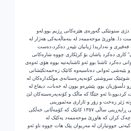
ڵە لە دژی ستونێکی گەورەی هێزەکانی ڕژیم بوو.لەو
 دا. هاوڕێ موحەممەد لە بنەماڵەیەکی هەژار لە
ەقیری و نەداریدا ژیانیان تێپەڕ دەکرد،دەست
توانێت دەرس بخوێنێت تا تەمەنی ١٧ ساڵی لە گوندی “مۆڵێنان” کاری دەکرد پاشان بۆ کرێکاری چووە شارەکانی
ەکەی ئەوانی دەکرد ئاشنا بوو ئەو ئاشنایەتیە بووە هۆی ئەوەی
 و بێبەشی ئەوانی دەناسیەوە کاتێک زەحمەتکێشانی
وو شوێنێک سروشتی کۆنەپەرەستانەی موڵکدارەکان لە
ڵسۆزیان بوو، پێشڕەو بوون لە خەبات، دیفاع لە
ردبوو،تا ئەو جێگا کە ماڵک و کۆنەپەرەستەکان لێ
وتە ژێر زەخت و زۆر و ئازاری مەئمورینی
شا،زەحمەتکێشانیش هەموو جارێک دەچوونە پاسگا و بە ناڕەزایەتی دەربڕین ناچاریان دەکردن ئازادیان بکەن ، لە ڕۆژانی ڕاپەڕینی ساڵی ١٣٥٧ کاتێک کە کۆمەڵانی خەڵکی
 چەک کران کە هاوڕێ موحەممەد یەکێک لە
شێک لە پادگانی سنە لە نەورۆزی ١٣٥٨ دا دەوری گێڕا،کاتێک یەکیەتی جووتیاران لە مەریوان پێک هات چووە ناو ئەو