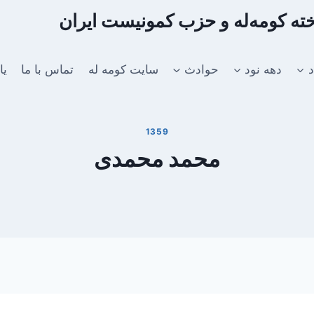
اخته کومه‌له و حزب کمونیست ایران
د
دهه نود
حوادث
سایت کومه له
تماس با ما
یا
1359
محمد محمدی