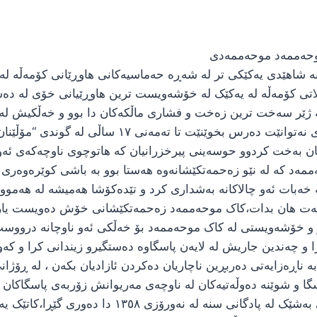
موحەممەد موحەممەدی
مەریوان – سنە شاهێدی یەکێکی تر لە شەڕە حەماسیەکانی هاوڕێانی کۆمە
ی کۆمەڵە لە یەکێک لە خۆشەویست ترین هاوڕێیانی خۆی لە دەست
ە ژێر سەخت ترین زەخت و فشاری ماڵکەکان دا بوو و خەڵکیش لە ف
تەنگی بنەماڵەکەی هاوڕێ موحەممەد بووە هۆی ئەوەی نە
١٣٥ لە گەڵ هاوڕێیانی گیان بەخت کردوو حوسەینی پیرخزرانیان کە هاتوچوی ناوچ
ەممەد کە لە نێو زەحمەتکێشانەوە هەستا بوو بە باشی کوێرەوەری
ە خەبات ئەو چالاکانە بەشداری کرد و تێدەکۆشا هەمیشە لە هەم
ومەت هان بدات،کاک موحەممەد زەحمەتکێشانی خۆش دەویست یارو د
 خۆشەویستی لە کاک موحەممەد بۆ خەڵکی ئەو ناوچانە درووست ک
را و چەندین جاریش لە لایەن پاسگاوە دەستگیرو زیندانی کرا و کە
 و شوێنە دەوڵەتیەکان لە ناوچەی مەریوانش زۆربەی پاسگاکان
بەشدارانی هەڵسووڕاوی بوو،لە جەریانی چەک کردنی بە