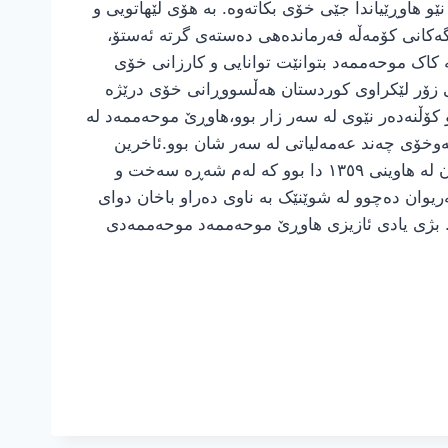
ێو هاوڕێیاندا جێی خۆی بکاتەوە. بە هۆی لێهاتویی و
رگەکانی کۆمەڵە فەرماندەهی دەستەی گرتە ئەستۆ،
کاک موحەممەد بتوانێت توانایی و کارزانی خۆی
ی زۆر لێکراوی کوردستان هەڵسووڕانی خۆی درێژە
کۆڵنەدەر نێوی لە سەر زار بوو،هاوڕێ موحەممەد لە
ەوخۆی چەند عەمەلیاتی لە سەر شان بوو.ئاخرین
مەیدانی قارەمانیەتی و جەنگاوەری هاوڕی موحەممەد بەشداری و فەرماندەهی کەمینی ئەسڵی و شەڕێ حەماسی گاڕان لە هاوینی ١٣٥٩ دا بوو کە لەم شەڕە سەخت و
ە بۆ مەریوان دەچوو لە شوێنێک بە ناوی دەراو باخان دوای
ت. بژی یادی ئازیزی هاوڕێ موحەممەد موحەممەدی