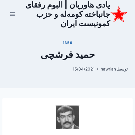
یادی هاوریان | البوم رفقای
ازگشت
ه
جانباخته کومه‌له و حزب
حتوا
کمونیست ایران
1359
حمید فرشچی
توسط
hawrian
15/04/2021