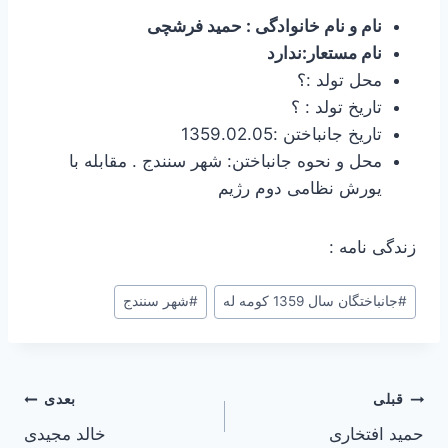
نام و نام خانوادگی : حمید فرشچی
نام مستعار:ندارد
محل تولد :؟
تاریخ تولد : ؟
تاریخ جانباختن :1359.02.05
محل و نحوه جانباختن: شهر سنندج . مقابله با
یورش نظامی دوم رژیم
زندگی نامه :
#
جانباختگان سال 1359 کومه له
#
شهر سنندج
راهبری
قبلی
بعدی
حمید افتخاری
خالد مجیدی
نوشته