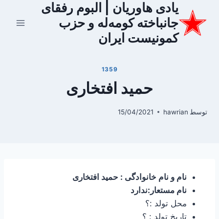
یادی هاوریان | البوم رفقای
ازگشت
ه
جانباخته کومه‌له و حزب
حتوا
کمونیست ایران
1359
حمید افتخاری
توسط
hawrian
15/04/2021
نام و نام خانوادگی : حمید افتخاری
نام مستعار:ندارد
محل تولد :؟
تاریخ تولد : ؟