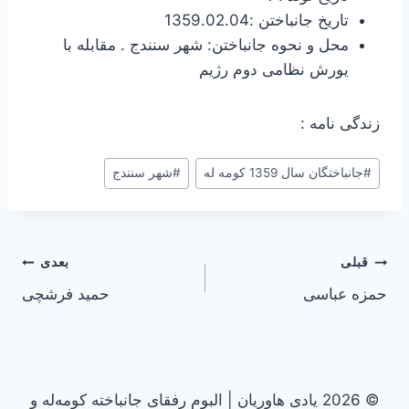
تاریخ جانباختن :1359.02.04
محل و نحوه جانباختن: شهر سنندج . مقابله با
یورش نظامی دوم رژیم
زندگی نامه :
#
جانباختگان سال 1359 کومه له
#
شهر سنندج
راهبری
قبلی
بعدی
حمزه عباسی
حمید فرشچی
نوشته
© 2026 یادی هاوریان | البوم رفقای جانباخته کومه‌له و