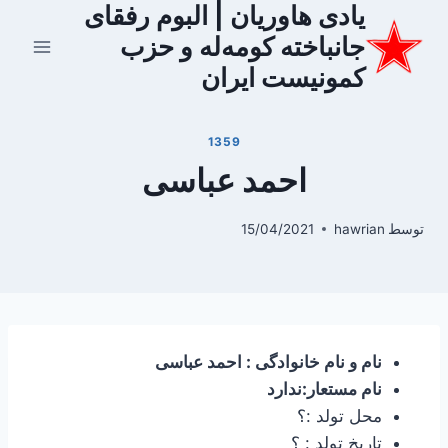
یادی هاوریان | البوم رفقای
ازگشت
ه
جانباخته کومه‌له و حزب
حتوا
کمونیست ایران
1359
احمد عباسی
توسط
hawrian
15/04/2021
نام و نام خانوادگی : احمد عباسی
نام مستعار:ندارد
محل تولد :؟
تاریخ تولد : ؟