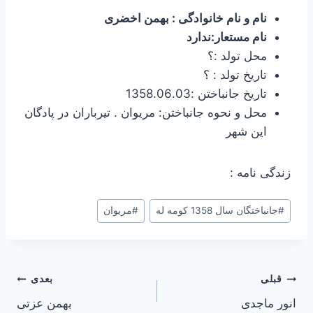
نام و نام خانوادگی : بهمن اخضری
نام مستعار:ندارد
محل تولد :؟
تاریخ تولد : ؟
تاریخ جانباختن :1358.06.03
محل و نحوه جانباختن: مریوان . تیرباران در پادگان
این شهر
زندگی نامه :
#
جانباختگان سال 1358 کومه له
#
مریوان
راهبری
قبلی
بعدی
انور ماجدی
بهمن عزتی
نوشته