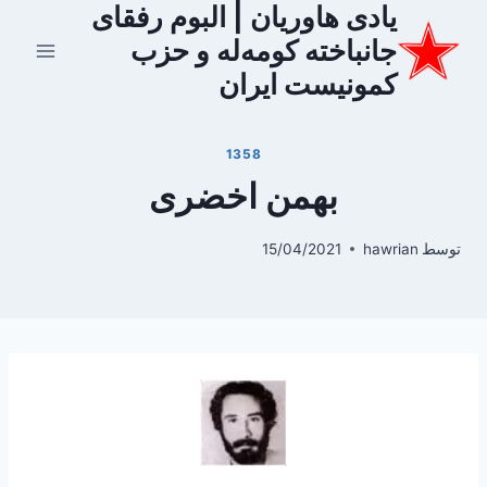
یادی هاوریان | البوم رفقای
ازگشت
ه
جانباخته کومه‌له و حزب
حتوا
کمونیست ایران
1358
بهمن اخضری
توسط
hawrian
15/04/2021