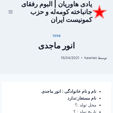
یادی هاوریان | البوم رفقای
ازگشت
ه
جانباخته کومه‌له و حزب
حتوا
کمونیست ایران
1358
انور ماجدی
توسط
hawrian
15/04/2021
نام و نام خانوادگی : انور ماجدی
نام مستعار:ندارد
محل تولد :؟
تاریخ تولد : ؟