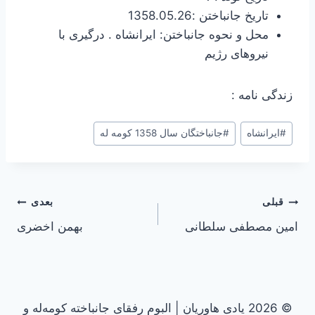
تاریخ جانباختن :1358.05.26
محل و نحوه جانباختن: ایرانشاه . درگیری با
نیروهای رژیم
زندگی نامه :
#
ایرانشاه
#
جانباختگان سال 1358 کومه له
راهبری
قبلی
بعدی
امین مصطفی سلطانی
بهمن اخضری
نوشته
© 2026 یادی هاوریان | البوم رفقای جانباخته کومه‌له و